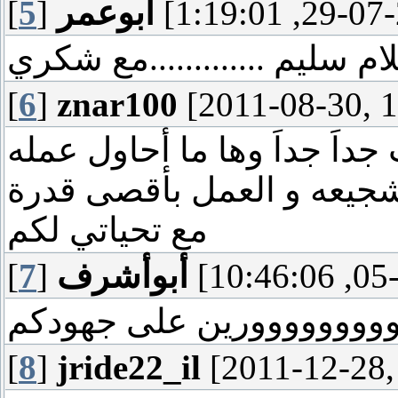
أبوعمر
]
5
[
ام سليم .............مع شكري
[
6
]
znar100
[2011-08-30, 
جداَ جداَ وها ما أحاول عمله
مع تحياتي لكم
أبوأشرف
]
7
[
وووووووورين على جهودكم
[
8
]
jride22_il
[2011-12-28,