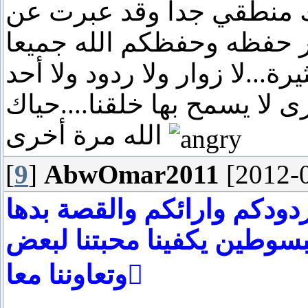
ك منطقي جدا وقد عبرت عن
مر حفظه وحفظكم الله جميعا
ة...لا زوار ولا ردود ولا أحد
ى لا يسمح بها خلقنا....حياك
الله مرة أخرى
[
9
]
AbwOmar2011
[2012-0
ودكم وارائكم والقصة بدها
سوطين يكفينا محبتنا لبعض
وتعاوننا معا ً