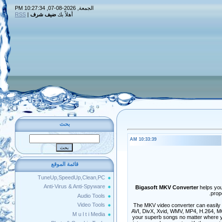
الجمعة, 2026-08-07, 10:27:34 PM
RSS
|
ضيف شرف
أهلاً بك
بحث
10:33:39 AM
قائمة الموقع
TuneUp,SpeedUp,Clean,PC
Anti-Virus & Anti-Spyware
Bigasoft MKV Converter
helps you
prop
Audio Tools
Video Tools
The MKV video converter can easily 
AVI, DivX, Xvid, WMV, MP4, H.264, MO
M u l t i Media
your superb songs no matter where you