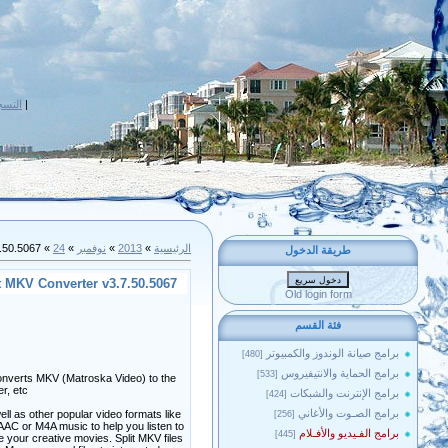
التسج
|
» Bigasoft MKV Converter v3.7.50.5067
24
»
نوفمبر
»
2013
»
الرئيسية
طريقة الدخول
دخول سريع
t MKV Converter v3.7.50.5067
Old login form
فئة القسم
برامج صيانة الوندوز والكمبيوتر
[480]
برامج الحماية والانتيفيروس
[533]
 converts MKV (Matroska Video) to the
, etc.
برامج الإنترنت والشبكات
[424]
برامج الصـوت والأغاني
 as other popular video formats like
[256]
AC or M4A music to help you listen to
برامج الفـيديو والأفـلام
[445]
 your creative movies. Split MKV files