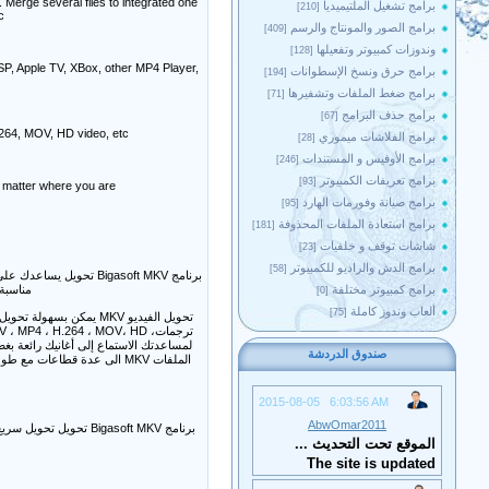
. Merge several files to integrated one
برامج تشغيل الملتيميديا
[210]
.
برامج الصور والمونتاج والرسم
[409]
وندوزات كمبيوتر وتفعيلها
[128]
SP, Apple TV, XBox, other MP4 Player,
برامج حرق ونسخ الإسطوانات
[194]
برامج ضغط الملفات وتشفيرها
[71]
برامج حذف البرامج
[67]
264, MOV, HD video, etc.
برامج الفلاشات ميموري
[28]
برامج الأوفيس و المستندات
[246]
برامج تعريفات الكمبيوتر
[93]
matter where you are.
برامج صيانة وفورمات الهارد
[95]
برامج استعادة الملفات المحذوفة
[181]
شاشات توقف و خلفيات
[23]
برامج الدش والراديو للكمبيوتر
[58]
برنامج Bigasoft MKV تحويل يساعدك على تحويل ملف MKV إلى جميع صيغ الفيديو الشعبية لتشغيل بغض النظر عن مكان وجودك.
أخرى لاعب، 
برامج كمبيوتر مختلفة
[0]
ألعاب وندوز كاملة
[75]
ترجمات، Xvid ، WMV ، MP4 ، H.264 ، MOV، HD
لمساعدتك الاستماع إلى أغانيك رائعة.
صندوق الدردشة
الملفات MKV الى عدة قطاعات مع طول الوقت المحدد .