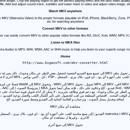
ime length. Crop the playing region to get the perfect playing effect and the best video quality
file. Add and adjust sound track, subtitles and water mark to video and adjust video image, etc
Watch MKV anywhere
 MKV (Matroska Video) to the proper formats playable on iPod, iPhone, BlackBerry, Zune, P
etc for watching anywhere.
Convert MKV to other formats
r can easily convert MKV to other popular video formats like AVI, DivX, Xvid, WMV, MP4, H.
Listen to MKA files
ka Audio) to MP3, WAV, WMA, AAC or M4A music to help you listen to your superb songs no 
Home:
http:
//www.bigasoft.com/mkv-converter.html
مناسبة للعب على أجهزة أي بود ، اي فون، بلاك بيري ، المشغل ، PSP ، آبل ، اكس بوكس ​​، MP4 الخ
 بغض النظر عن مكان وجودك
مع دعم قوي وظائف تحريرية ، لا يمكن لل أداة تحويل قوية تساعدك على ج .
اقتصاص المنطقة من لعب للحصول على تأثير الكمال اللعب وأفضل نوعية الفيديو.
 .
إضافة وتعديل مسار الصوت ، وترجمات و العلامة المائية إلى الفيديو وضبط صورة الفيديو، الخ
مشاهدة أي مكان MKV
الأخرى ، وغيرها ل مشاهدة أي مكان.
تحويل MKV إلى صيغ أخرى