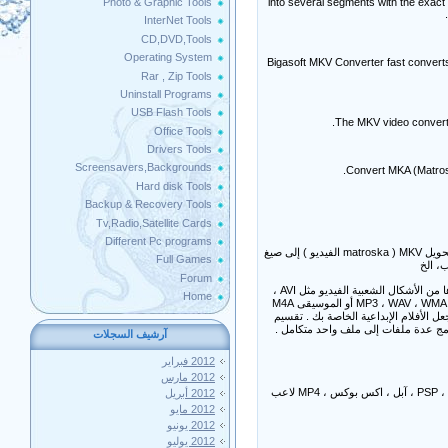
into several segments with the exact t
Photo & Graphic Tools
InterNet Tools
CD,DVD,Tools
Operating System
Bigasoft MKV Converter fast converts
Rar , Zip Tools
Uninstall Programs
USB Flash Tools
The MKV video converte
Office Tools
Drivers Tools
Screensavers,Backgrounds
Convert MKA (Matros
Hard disk Tools
Backup & Recovery Tools
Tv,Radio,Satellite Cards
Different Pc programs
ذلك بسرعة تحويل MKV ( matroska الفيديو ) إلى صيغ
Full Games
Forum
تحويل الفيديو MKV يمكن بسهولة تحويل MKV لافي، MKV إلى MP4 تحويل ، تحويل MKV إلى WMV ، وتحويل MKV إلى WebM فضلا عن غيرها من الأشكال الشعبية الفيديو مثل AVI ،
Home
فيديو ، الخ وعلاوة على ذلك ، فإنه يمكن أيضا تحويل MKA ( متروسكا الصوت ) إلى MP3 ، WAV ، WMA ، AAC أو الموسيقى M4A
عل الأفلام الإبداعية الخاصة بك
تقسيم
دمج عدة ملفات إلى ملف واحد متكامل
آرشيف السجلات
2012 فبراير
2012 مارس
برنامج Bigasoft MKV تحويل تحويل سريع MKV ( matroska الفيديو ) إلى صيغ مناسبة للعب على أجهزة أي بود ، اي فون، بلاك بيري ، المشغل ، PSP ، آبل ، اكس بوكس ​​، MP4 لاعب
2012 أبريل
2012 مايو
2012 يونيو
2012 يوليو