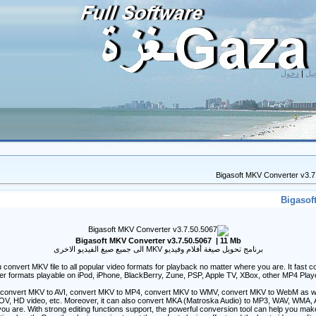
دخول
|
يل
Bigasof
Bigasoft MKV Converter v3.7.50.5067 | 11 Mb
برنامج تحويل صيغة أفلام وفيديو MKV الى جميع صيغ الفيديو الاخرى
 convert MKV file to all popular video formats for playback no matter where you are. It fast
er formats playable on iPod, iPhone, BlackBerry, Zune, PSP, Apple TV, XBox, other MP4 Player
convert MKV to AVI, convert MKV to MP4, convert MKV to WMV, convert MKV to WebM as well
V, HD video, etc. Moreover, it can also convert MKA (Matroska Audio) to MP3, WAV, WMA, A
 are. With strong editing functions support, the powerful conversion tool can help you make